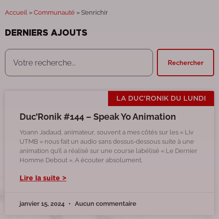
Accueil
»
Communauté
»
S’enrichir
DERNIERS AJOUTS
Rechercher
LA DUC'RONIK DU LUNDI
Duc’Ronik #144 – Speak Yo Animation
Yoann Jadaud, animateur, souvent a mes côtés sur les « Liv
UTMB » nous fait un audio sans dessus-dessous suite à une
animation qu’il a réalisé sur une course labélisé « Le Dernier
Homme Debout ». A écouter absolument.
Lire la suite >
janvier 15, 2024
Aucun commentaire