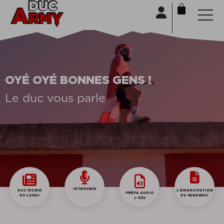
Panneau de gestion des cookies
OYÉ OYÉ BONNES GENS !
Le duc vous parle
INTERVIEW
DUC’RONIK
L’EMANCIPATION
PRÉPA AUDIO
DU LUNDI
DU VENDREDI
J-XXX