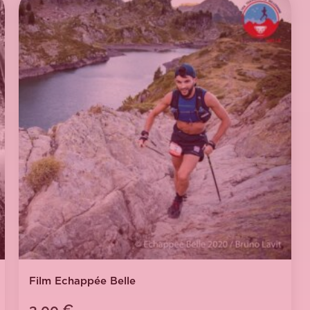
Film Echappée Belle
3,00
€