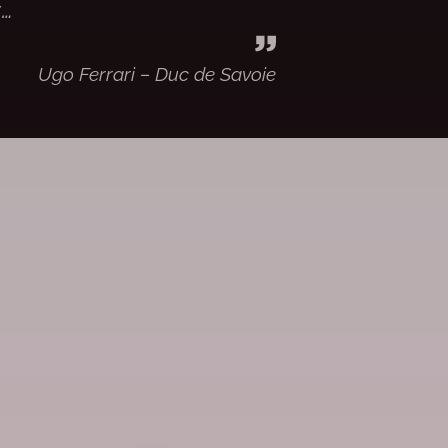
s…
Ugo Ferrari – Duc de Savoie