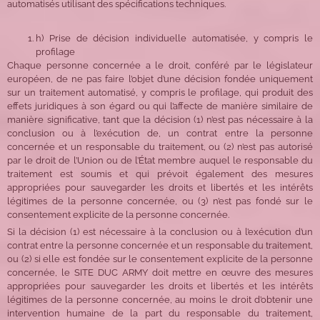
automatisés utilisant des spécifications techniques.
h) Prise de décision individuelle automatisée, y compris le
profilage
Chaque personne concernée a le droit, conféré par le législateur
européen, de ne pas faire l’objet d’une décision fondée uniquement
sur un traitement automatisé, y compris le profilage, qui produit des
effets juridiques à son égard ou qui l’affecte de manière similaire de
manière significative, tant que la décision (1) n’est pas nécessaire à la
conclusion ou à l’exécution de, un contrat entre la personne
concernée et un responsable du traitement, ou (2) n’est pas autorisé
par le droit de l’Union ou de l’État membre auquel le responsable du
traitement est soumis et qui prévoit également des mesures
appropriées pour sauvegarder les droits et libertés et les intérêts
légitimes de la personne concernée, ou (3) n’est pas fondé sur le
consentement explicite de la personne concernée.
Si la décision (1) est nécessaire à la conclusion ou à l’exécution d’un
contrat entre la personne concernée et un responsable du traitement,
ou (2) si elle est fondée sur le consentement explicite de la personne
concernée, le SITE DUC ARMY doit mettre en œuvre des mesures
appropriées pour sauvegarder les droits et libertés et les intérêts
légitimes de la personne concernée, au moins le droit d’obtenir une
intervention humaine de la part du responsable du traitement,