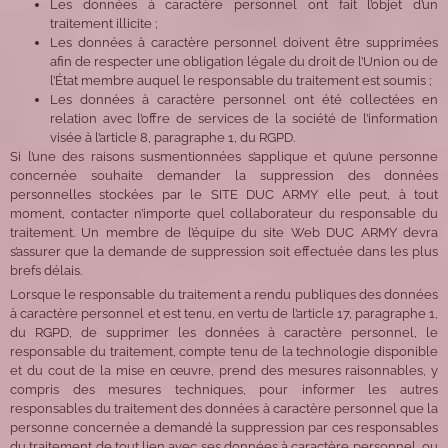
Les données à caractère personnel ont fait l’objet d’un
traitement illicite ;
Les données à caractère personnel doivent être supprimées
afin de respecter une obligation légale du droit de l’Union ou de
l’État membre auquel le responsable du traitement est soumis ;
Les données à caractère personnel ont été collectées en
relation avec l’offre de services de la société de l’information
visée à l’article 8, paragraphe 1, du RGPD.
Si l’une des raisons susmentionnées s’applique et qu’une personne
concernée souhaite demander la suppression des données
personnelles stockées par le SITE DUC ARMY elle peut, à tout
moment, contacter n’importe quel collaborateur du responsable du
traitement. Un membre de l’équipe du site Web DUC ARMY devra
s’assurer que la demande de suppression soit effectuée dans les plus
brefs délais.
Lorsque le responsable du traitement a rendu publiques des données
à caractère personnel et est tenu, en vertu de l’article 17, paragraphe 1,
du RGPD, de supprimer les données à caractère personnel, le
responsable du traitement, compte tenu de la technologie disponible
et du cout de la mise en œuvre, prend des mesures raisonnables, y
compris des mesures techniques, pour informer les autres
responsables du traitement des données à caractère personnel que la
personne concernée a demandé la suppression par ces responsables
du traitement de tout lien avec ses données à caractère personnel, ou