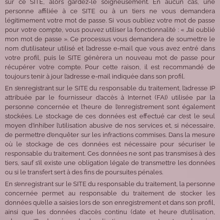
sur ce SITE, alors gardez-le soigneusement. En aucun cas, une
personne affiliée à ce SITE ou à un tiers ne vous demandera
légitimement votre mot de passe. Si vous oubliez votre mot de passe
pour votre compte, vous pouvez utiliser la fonctionnalité : « J’ai oublié
mon mot de passe ». Ce processus vous demandera de soumettre le
nom d’utilisateur utilisé et l’adresse e-mail que vous avez entré dans
votre profil, puis le SITE génèrera un nouveau mot de passe pour
récupérer votre compte. Pour cette raison, il est recommandé de
toujours tenir à jour l’adresse e-mail indiquée dans son profil.
En s’enregistrant sur le SITE du responsable du traitement, l’adresse IP
attribuée par le fournisseur d’accès à Internet (FAI) utilisée par la
personne concernée et l’heure de l’enregistrement sont également
stockées. Le stockage de ces données est effectué car c’est le seul
moyen d’inhiber l’utilisation abusive de nos services et, si nécessaire,
de permettre d’enquêter sur les infractions commises. Dans la mesure
où le stockage de ces données est nécessaire pour sécuriser le
responsable du traitement. Ces données ne sont pas transmises à des
tiers, sauf s’il existe une obligation légale de transmettre les données
ou si le transfert sert à des fins de poursuites pénales.
En s’enregistrant sur le SITE du responsable du traitement, la personne
concernée permet au responsable du traitement de stocker les
données qu’elle a saisies lors de son enregistrement et dans son profil,
ainsi que les données d’accès continu (date et heure d’utilisation,