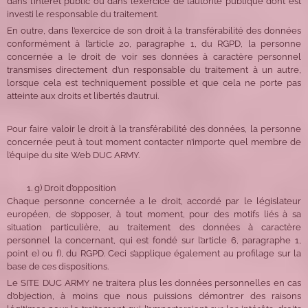
dans l’intérêt public ou dans l’exercice de l’autorité publique dont est
investi le responsable du traitement.
En outre, dans l’exercice de son droit à la transférabilité des données
conformément à l’article 20, paragraphe 1, du RGPD, la personne
concernée a le droit de voir ses données à caractère personnel
transmises directement d’un responsable du traitement à un autre,
lorsque cela est techniquement possible et que cela ne porte pas
atteinte aux droits et libertés d’autrui.
Pour faire valoir le droit à la transférabilité des données, la personne
concernée peut à tout moment contacter n’importe quel membre de
l’équipe du site Web DUC ARMY.
g) Droit d’opposition
Chaque personne concernée a le droit, accordé par le législateur
européen, de s’opposer, à tout moment, pour des motifs liés à sa
situation particulière, au traitement des données à caractère
personnel la concernant, qui est fondé sur l’article 6, paragraphe 1,
point e) ou f), du RGPD. Ceci s’applique également au profilage sur la
base de ces dispositions.
Le SITE DUC ARMY ne traitera plus les données personnelles en cas
d’objection, à moins que nous puissions démontrer des raisons