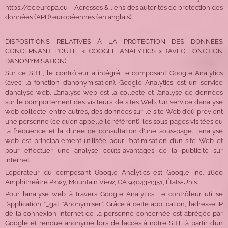
https://ec.europa.eu – Adresses & liens des autorités de protection des
données (APD) européennes (en anglais).
DISPOSITIONS RELATIVES À LA PROTECTION DES DONNÉES
CONCERNANT L’OUTIL « GOOGLE ANALYTICS » (AVEC FONCTION
D’ANONYMISATION)
Sur ce SITE, le contrôleur a intégré le composant Google Analytics
(avec la fonction d’anonymisation). Google Analytics est un service
d’analyse web. L’analyse web est la collecte et l’analyse de données
sur le comportement des visiteurs de sites Web. Un service d’analyse
web collecte, entre autres, des données sur le site Web d’où provient
une personne (ce qu’on appelle le référent), les sous-pages visitées ou
la fréquence et la durée de consultation d’une sous-page. L’analyse
web est principalement utilisée pour l’optimisation d’un site Web et
pour effectuer une analyse coûts-avantages de la publicité sur
Internet.
L’opérateur du composant Google Analytics est Google Inc. 1600
Amphithéâtre Pkwy, Mountain View, CA 94043-1351, États-Unis.
Pour l’analyse web à travers Google Analytics, le contrôleur utilise
l’application “_gat. “Anonymiser”. Grâce à cette application, l’adresse IP
de la connexion Internet de la personne concernée est abrégée par
Google et rendue anonyme lors de l’accès à notre SITE à partir d’un