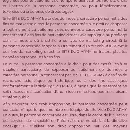
légitimes pour le traitement qui l’emporteraient sur les intérêts, droits
et libertés de la personne concernée, ou pour l’établissement,
l’exercice ou la défense de droits légaux.
Si le SITE DUC ARMY traite des données à caractère personnel à des
fins de marketing direct, la personne concernée a le droit de s’opposer
à tout moment au traitement des données à caractère personnel la
concernant à des fins de marketing direct. Cela s’applique au profilage
dans la mesure où il est lié à ce type de marketing direct. Si la
personne concernée s’oppose au traitement du site Web DUC ARMY à
des fins de marketing direct, le SITE DUC ARMY ne traitera plus les
données personnelles à ces fins.
En outre, la personne concernée a le droit, pour des motifs liés à sa
situation particulière, de s’opposer au traitement de données à
caractère personnel la concernant par le SITE DUC ARMY à des fins de
recherche scientifique ou historique, ou à des fins statistiques
conformément à l’article 89.1 du RGPD, à moins que le traitement ne
soit nécessaire à l’exécution d’une mission effectuée pour des raisons
d’intérêt public.
Afin d’exercer son droit d’opposition, la personne concernée peut
contacter n’importe quel membre de l’équipe du site Web DUC ARMY.
En outre, la personne concernée est libre, dans le cadre de l’utilisation
des services de la société de l’information, et nonobstant la directive
2002/58/CE, d’utiliser son droit d’opposition par des moyens