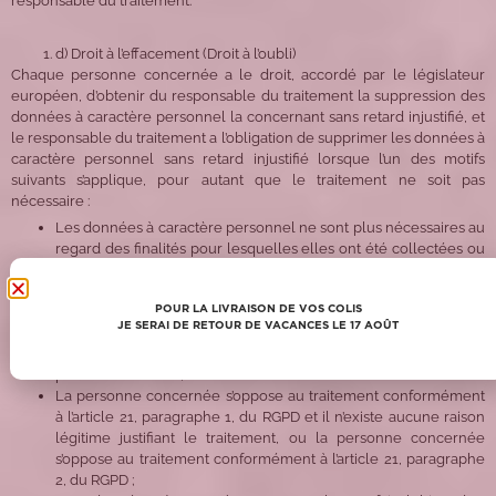
responsable du traitement.
d) Droit à l’effacement (Droit à l’oubli)
Chaque personne concernée a le droit, accordé par le législateur
européen, d’obtenir du responsable du traitement la suppression des
données à caractère personnel la concernant sans retard injustifié, et
le responsable du traitement a l’obligation de supprimer les données à
caractère personnel sans retard injustifié lorsque l’un des motifs
suivants s’applique, pour autant que le traitement ne soit pas
nécessaire :
Les données à caractère personnel ne sont plus nécessaires au
regard des finalités pour lesquelles elles ont été collectées ou
traitées d’une autre manière ;
La personne concernée retire le consentement sur la base
POUR LA LIVRAISON DE VOS COLIS
duquel le traitement est fondé conformément à l’article 6,
JE SERAI DE RETOUR DE VACANCES LE 17 AOÛT
paragraphe 1, point a), du RGPD, ou à l’article 9, paragraphe 2,
point a), du RGPD, et lorsqu’il n’existe aucun autre motif légal
pour le traitement ;
La personne concernée s’oppose au traitement conformément
à l’article 21, paragraphe 1, du RGPD et il n’existe aucune raison
légitime justifiant le traitement, ou la personne concernée
s’oppose au traitement conformément à l’article 21, paragraphe
2, du RGPD ;