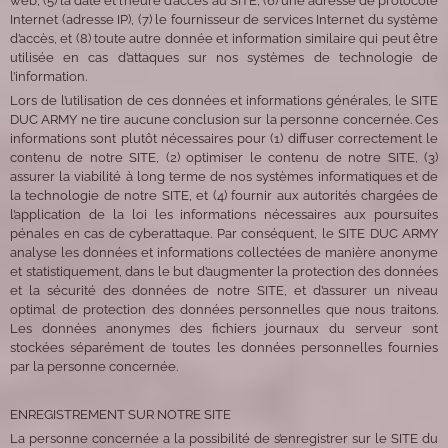
web, (5) la date et l’heure d’accès au SITE, (6) une adresse de protocole
Internet (adresse IP), (7) le fournisseur de services Internet du système
d’accès, et (8) toute autre donnée et information similaire qui peut être
utilisée en cas d’attaques sur nos systèmes de technologie de
l’information.
Lors de l’utilisation de ces données et informations générales, le SITE
DUC ARMY ne tire aucune conclusion sur la personne concernée. Ces
informations sont plutôt nécessaires pour (1) diffuser correctement le
contenu de notre SITE, (2) optimiser le contenu de notre SITE, (3)
assurer la viabilité à long terme de nos systèmes informatiques et de
la technologie de notre SITE, et (4) fournir aux autorités chargées de
l’application de la loi les informations nécessaires aux poursuites
pénales en cas de cyberattaque. Par conséquent, le SITE DUC ARMY
analyse les données et informations collectées de manière anonyme
et statistiquement, dans le but d’augmenter la protection des données
et la sécurité des données de notre SITE, et d’assurer un niveau
optimal de protection des données personnelles que nous traitons.
Les données anonymes des fichiers journaux du serveur sont
stockées séparément de toutes les données personnelles fournies
par la personne concernée.
ENREGISTREMENT SUR NOTRE SITE
La personne concernée a la possibilité de s’enregistrer sur le SITE du