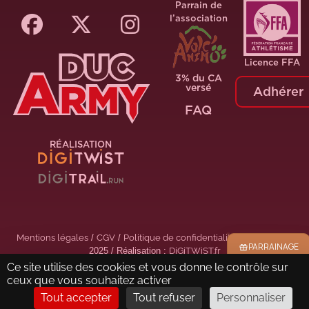
Parrain de
l’association
Licence FFA
3% du CA
versé
Adhérer
FAQ
RÉALISATION
Mentions légales
/
CGV
/
Politique de confidentialité
/ © Duc Army
PARRAINAGE
2025 / Réalisation :
DiGiTWiST.fr
Ce site utilise des cookies et vous donne le contrôle sur
ceux que vous souhaitez activer
Tout accepter
Tout refuser
Personnaliser
Rencontrer
Echanger
Tout le contenu
Bons plans