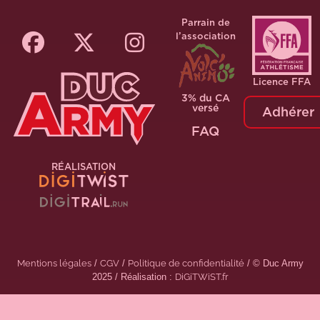
Parrain de
l’association
Licence FFA
3% du CA
versé
Adhérer
FAQ
RÉALISATION
Mentions légales
/
CGV
/
Politique de confidentialité
/ © Duc Army
2025 / Réalisation :
DiGiTWiST.fr