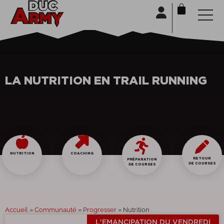
Panneau de gestion des cookies
LA NUTRITION EN TRAIL RUNNING
NUTRITION
COACHING
RETOUR
PRÉPARATION
DE COURSES
DE COURSES
Accueil
»
Communauté
»
Progresser
»
Nutrition
L'EMANCIPATION DU VENDREDI