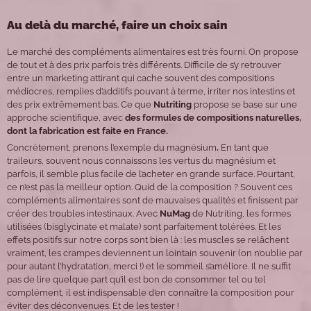
Au delà du marché, faire un choix sain
Le marché des compléments alimentaires est très fourni. On propose
de tout et à des prix parfois très différents. Difficile de s’y retrouver
entre un marketing attirant qui cache souvent des compositions
médiocres, remplies d’additifs pouvant à terme, irriter nos intestins et
des prix extrêmement bas. Ce que
Nutriting
propose se base sur une
approche scientifique, avec
des formules de compositions naturelles,
dont la fabrication est faite en France.
Concrètement, prenons l’exemple du magnésium
.
En tant que
traileurs, souvent nous connaissons les vertus du magnésium et
parfois, il semble plus facile de l’acheter en grande surface. Pourtant,
ce n’est pas la meilleur option. Quid de la composition ? Souvent ces
compléments alimentaires sont de mauvaises qualités et finissent par
créer des troubles intestinaux. Avec
NuMag
de Nutriting, les formes
utilisées (bisglycinate et malate) sont parfaitement tolérées. Et les
effets positifs sur notre corps sont bien là : les muscles se relâchent
vraiment, les crampes deviennent un lointain souvenir (on n’oublie par
pour autant l’hydratation, merci !) et le sommeil s’améliore. Il ne suffit
pas de lire quelque part qu’il est bon de consommer tel ou tel
complément, il est indispensable d’en connaître la composition pour
éviter des déconvenues. Et de les tester !