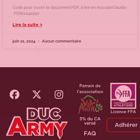
Code pour ouvrir le document PDF, à lire en écoutant l’audio
: FER21041992
Lire la suite >
juin 21, 2024
Aucun commentaire
Parrain de
l’association
Licence FFA
3% du CA
versé
Adhérer
FAQ