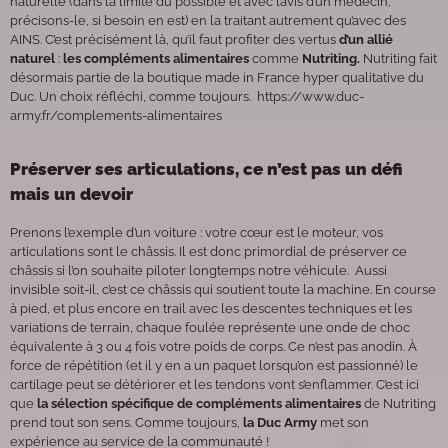
naturelle (dans la limite du possible et avec l’avis d’un médecin,
précisons-le, si besoin en est) en la traitant autrement qu’avec des
AINS. C’est précisément là, qu’il faut profiter des vertus
d’un allié
naturel
:
les compléments alimentaires
comme
Nutriting.
Nutriting fait
désormais partie de la boutique made in France hyper qualitative du
Duc. Un choix réfléchi, comme toujours.
https://www.duc-
army.fr/complements-alimentaires
Préserver ses articulations, ce n’est pas un défi
mais un devoir
Prenons l’exemple d’un voiture : votre cœur est le moteur, vos
articulations sont le châssis. Il est donc primordial de préserver ce
châssis si l’on souhaite piloter longtemps notre véhicule.
Aussi
invisible soit-il, c’est ce châssis qui soutient toute la machine. En course
à pied, et plus encore en trail avec les descentes techniques et les
variations de terrain, chaque foulée représente une onde de choc
équivalente à 3 ou 4 fois votre poids de corps. Ce n’est pas anodin. À
force de répétition (et il y en a un paquet lorsqu’on est passionné) le
cartilage peut se détériorer et les tendons vont s’enflammer. C’est ici
que
la sélection spécifique de compléments alimentaires
de Nutriting
prend tout son sens. Comme toujours,
la Duc Army
met son
expérience au service de la communauté !