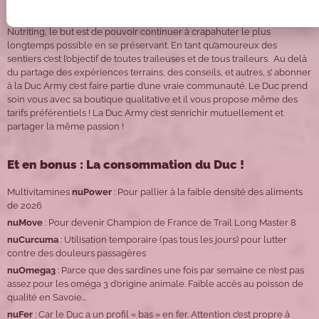
La Duc Army veille sur sa communauté et de ses patréotes !
Avec
Nutriting, le but est de pouvoir continuer à crapahuter le plus
longtemps possible en se préservant. En tant qu’amoureux des
sentiers c’est l’objectif de toutes traileuses et de tous traileurs.
Au delà
du partage des expériences terrains, des conseils, et autres, s’ abonner
à la Duc Army c’est faire partie d’une vraie communauté. Le Duc prend
soin vous avec sa boutique qualitative et il vous propose même des
tarifs préférentiels ! La Duc Army c’est s’enrichir mutuellement et
partager la même passion !
Et en bonus : La consommation du Duc !
Multivitamines
nuPower
: Pour pallier à la faible densité des aliments
de 2026
nuMove
: Pour devenir Champion de France de Trail Long Master 8
nuCurcuma
: Utilisation temporaire (pas tous les jours) pour lutter
contre des douleurs passagères
nuOmega3
: Parce que des sardines une fois par semaine ce n’est pas
assez pour les oméga 3 d’origine animale. Faible accès au poisson de
qualité en Savoie…
nuFer
: Car le Duc a un profil « bas » en fer. Attention c’est propre à