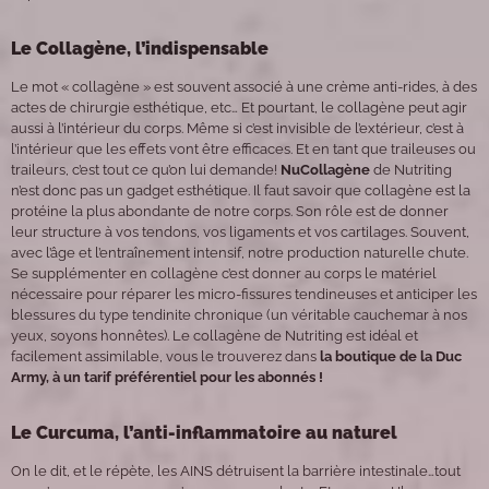
Le Collagène, l’indispensable
Le mot « collagène » est souvent associé à une crème anti-rides, à des
actes de chirurgie esthétique, etc… Et pourtant, le collagène peut agir
aussi à l’intérieur du corps. Même si c’est invisible de l’extérieur, c’est à
l’intérieur que les effets vont être efficaces. Et en tant que traileuses ou
traileurs, c’est tout ce qu’on lui demande!
NuCollagène
de Nutriting
n’est donc pas un gadget esthétique. Il faut savoir que collagène est la
protéine la plus abondante de notre corps. Son rôle est de donner
leur structure à vos tendons, vos ligaments et vos cartilages. Souvent,
avec l’âge et l’entraînement intensif, notre production naturelle chute.
Se supplémenter en collagène c’est donner au corps le matériel
nécessaire pour réparer les micro-fissures tendineuses et anticiper les
blessures du type tendinite chronique (un véritable cauchemar à nos
yeux, soyons honnêtes). Le collagène de Nutriting est idéal et
facilement assimilable, vous le trouverez dans
la boutique de la Duc
Army, à un tarif préférentiel pour les abonnés !
Le Curcuma, l’anti-inflammatoire au naturel
On le dit, et le répète, les AINS détruisent la barrière intestinale…tout