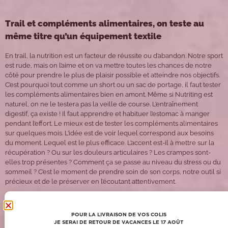
Trail et compléments alimentaires, on teste au
même titre qu’un équipement textile
En trail, la nutrition est un facteur de réussite ou d’abandon. Notre sport
est rude, mais on l’aime et on va mettre toutes les chances de notre
côté pour prendre le plus de plaisir possible et atteindre nos objectifs.
C’est pourquoi tout comme un short ou un sac de portage, il faut tester
les compléments alimentaires bien en amont. Même si Nutriting est
naturel, on ne le testera pas la veille de course. L’entraînement
digestif, ça existe ! Il faut apprendre et habituer l’estomac à manger
pendant l’effort. Le mieux est de tester les compléments alimentaires
sur quelques mois. L’idée est de voir lequel correspond aux besoins
du moment. Lequel est le plus efficace. L’accent est-il à mettre sur la
récupération ? Ou sur les douleurs articulaires ? Les crampes sont-
elles trop présentes ? Comment ça se passe au niveau du stress ou du
sommeil ? C’est le moment de prendre soin de son corps, notre outil si
précieux et de le préserver en l’écoutant attentivement.
Les conseils de la Duc Army, l’expérience au
POUR LA LIVRAISON DE VOS COLIS
service de la communauté
JE SERAI DE RETOUR DE VACANCES LE 17 AOÛT