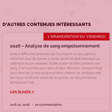
D'AUTRES CONTENUES INTÉRESSANTS
L'EMANCIPATION DU VENDREDI
2026 – Analyse de sang empoisonnement
Suite à différents podcasts qui fleurissent un peu partout,
votre bon Duc de Savoie a voulu savoir s’il était intoxiqué au
cadmium et aux oxalates. Quitte à aller se faire prélever son
sang, il en a profité pour faire un tour d’horizon complet (trop
peut-être) de la mécanique et donc obtenir un véritable état
des lieux mi-février avant de se pointer sur les premières
échéances Trail.
Lire la suite >
avril 10, 2026
10 commentaires