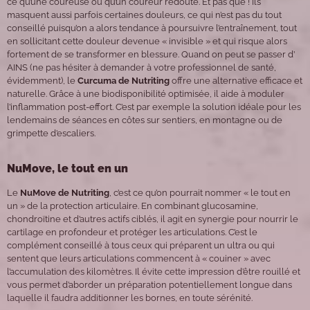
ce qu’une coureuse ou qu’un coureur redoute. Et pas que ! Ils
masquent aussi parfois certaines douleurs, ce qui n’est pas du tout
conseillé puisqu’on a alors tendance à poursuivre l’entraînement, tout
en sollicitant cette douleur devenue « invisible » et qui risque alors
fortement de se transformer en blessure. Quand on peut se passer d’
AINS (ne pas hésiter à demander à votre professionnel de santé,
évidemment), le
Curcuma de Nutriting
offre une alternative efficace et
naturelle. Grâce à une biodisponibilité optimisée, il aide à moduler
l’inflammation post-effort. C’est par exemple la solution idéale pour les
lendemains de séances en côtes sur sentiers, en montagne ou de
grimpette d’escaliers.
NuMove, le tout en un
Le
NuMove de Nutriting
, c’est ce qu’on pourrait nommer « le tout en
un » de la protection articulaire. En combinant glucosamine,
chondroïtine et d’autres actifs ciblés, il agit en synergie pour nourrir le
cartilage en profondeur et protéger les articulations. C’est le
complément conseillé à tous ceux qui préparent un ultra ou qui
sentent que leurs articulations commencent à « couiner » avec
l’accumulation des kilomètres. Il évite cette impression d’être rouillé et
vous permet d’aborder un préparation potentiellement longue dans
laquelle il faudra additionner les bornes, en toute sérénité.