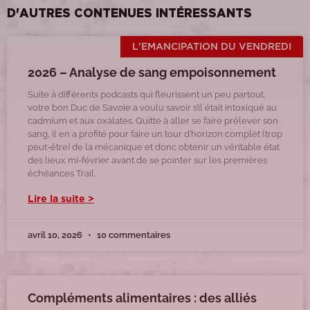
D'AUTRES CONTENUES INTÉRESSANTS
L'EMANCIPATION DU VENDREDI
2026 – Analyse de sang empoisonnement
Suite à différents podcasts qui fleurissent un peu partout,
votre bon Duc de Savoie a voulu savoir s’il était intoxiqué au
cadmium et aux oxalates. Quitte à aller se faire prélever son
sang, il en a profité pour faire un tour d’horizon complet (trop
peut-être) de la mécanique et donc obtenir un véritable état
des lieux mi-février avant de se pointer sur les premières
échéances Trail.
Lire la suite >
avril 10, 2026
10 commentaires
Compléments alimentaires : des alliés