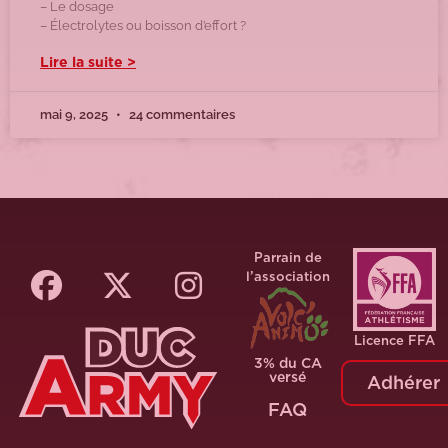
– Le dosage
– Électrolytes ou boisson d’effort ?
Lire la suite >
mai 9, 2025
24 commentaires
Parrain de
l’association
Licence FFA
3% du CA
versé
Adhérer
FAQ