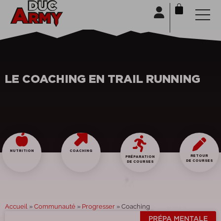
Panneau de gestion des cookies
LE COACHING EN TRAIL RUNNING
NUTRITION
COACHING
RETOUR
PRÉPARATION
DE COURSES
DE COURSES
Accueil
»
Communauté
»
Progresser
»
Coaching
PRÉPA MENTALE