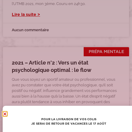
l’UTMB 2021, mon 3ème. Couru en 24h30.
Lire la suite >
Aucun commentaire
PRÉPA MENTALE
2021 – Article n°2 : Vers un état
psychologique optimal : le flow
Que vous soyez un sportif amateur ou professionnel, vous
avez pu constater que votre état psychologique, qu’il soit
positif ou négatif, influence grandement vos performances
aussi bien à la hausse qu’à la baisse. Un état d’esprit négatif
aura plutôt tendance à vous inhiber en provoquant des
émotions négatives et à
Lire la suite >
POUR LA LIVRAISON DE VOS COLIS
JE SERAI DE RETOUR DE VACANCES LE 17 AOÛT