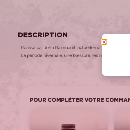
DESCRIPTION
Réalisé par John Raimbault, actuellement étudiant en é
La période hivernale, une blessure, les modifications à
POUR COMPLÉTER VOTRE COMMAN