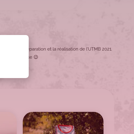
etrace ma préparation et la réalisation de l’UTMB 2021.
ur sur la course 😉