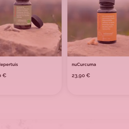
lepertuis
nuCurcuma
0
€
23,90
€