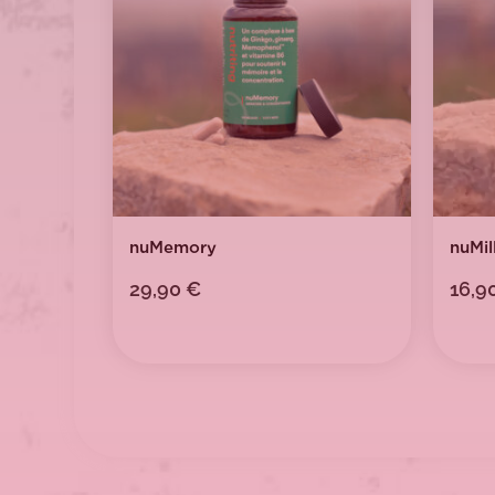
nuMemory
nuMil
29,90
€
16,9