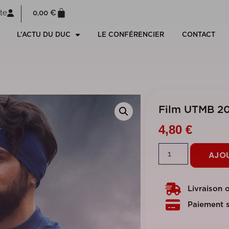
0,00
€
te
L’ACTU DU DUC
LE CONFÉRENCIER
CONTACT
Film UTMB 20
4,80
€
AJOU
Livraison 
Paiement s