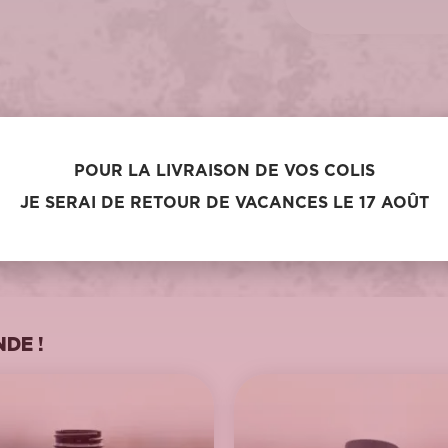
cole de cinéma et surtout passionné de sports outdoor, ce film r
POUR LA LIVRAISON DE VOS COLIS
 apporter à cause du Covid, le stage en altitude, l’UTMb et un reto
JE SERAI DE RETOUR DE VACANCES LE 17 AOÛT
DE !