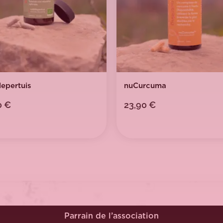
lepertuis
nuCurcuma
0
€
23,90
€
Parrain de l’association