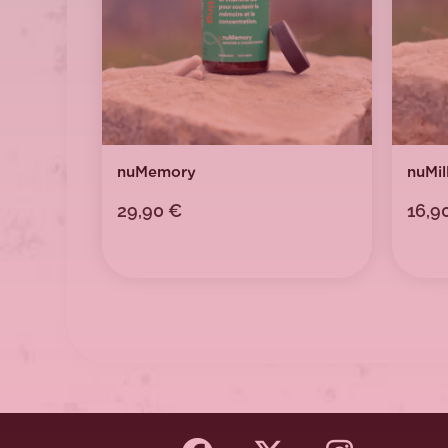
nuMemory
nuMil
29,90
€
16,9