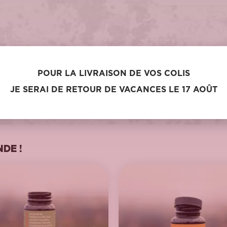
documents explicatifs, par mél sitôt ta commande passée ! C’est « h
POUR LA LIVRAISON DE VOS COLIS
JE SERAI DE RETOUR DE VACANCES LE 17 AOÛT
DE !