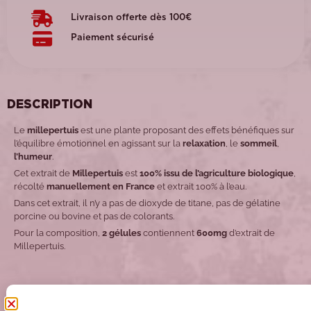
Livraison offerte dès 100€
Paiement sécurisé
DESCRIPTION
Le
millepertuis
est une plante proposant des effets bénéfiques sur
l’équilibre émotionnel en agissant sur la
relaxation
, le
sommeil
,
l’humeur
.
Cet extrait de
Millepertuis
est
100% issu de l’agriculture biologique
,
récolté
manuellement en France
et extrait 100% à l’eau.
Dans cet extrait, il n’y a pas de dioxyde de titane, pas de gélatine
porcine ou bovine et pas de colorants.
Pour la composition,
2 gélules
contiennent
600mg
d’extrait de
Millepertuis.