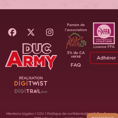
Parrain de
l’association
Licence FFA
3% du CA
versé
Adhérer
FAQ
RÉALISATION
Mentions légales
/
CGV
/
Politique de confidentialité
/ © Duc Army