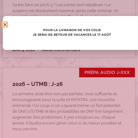
Va t’on faire un joli S-3 ? Les cartes sont rebattues ! Le
suspens est absolument maximal après cette entorse, on
pourrait en faire une série Netflix, le Duc va devenir
richissime !
POUR LA LIVRAISON DE VOS COLIS
Lire la suite >
JE SERAI DE RETOUR DE VACANCES LE 17 AOÛT
août 4, 2026
Aucun commentaire
PRÉPA AUDIO J-XXX
2026 – UTMB : J-26
La semaine allait être non pas parfaite, mais suffisante et
encourageante pour la suite et PATATRA, une nouvelle
emmerde ! Ce coup-ci on a quand même un fort potentiel
de DNS à l’UTMB et des probabilités de DNF très largement
augmenté. Des problèmes, il y’en a toujours eu, chaque
année. Il faudra encore gérer celui-ci du mieux possible et
nous verrons.