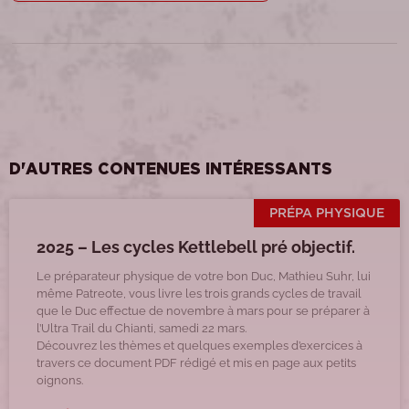
D'AUTRES CONTENUES INTÉRESSANTS
PRÉPA PHYSIQUE
2025 – Les cycles Kettlebell pré objectif.
Le préparateur physique de votre bon Duc, Mathieu Suhr, lui
même Patreote, vous livre les trois grands cycles de travail
que le Duc effectue de novembre à mars pour se préparer à
l’Ultra Trail du Chianti, samedi 22 mars.
Découvrez les thèmes et quelques exemples d’exercices à
travers ce document PDF rédigé et mis en page aux petits
oignons.