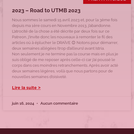
2023 – Road to UTMB 2023
Nous sommes le samedi 15 avril 2023 et, pour la 3ème fois
depuis ma 1ère cours en Novembre 2013, j’abandonne.
L’atrocité de la chose a été décrite par deux fois sur ce
Patreon, j’invite donc les nouveaux à remonter le fil des
articles où à éplucher le DRAÏVE 😊 Notons pour démarrer,
deux semaines allégées (trop d’ailleurs) avant Istria.
Non seulement je ne termine pas la course mais en plus je
suis obligé de me reposer après celle-ci car j’ai poussé le
corps dans ces moindres retranchements. Après avoir acté
deux semaines légères, voilà que nous partons pour de
nouvelles semaines d’oisiveté.
Lire la suite >
juin 16, 2024
Aucun commentaire