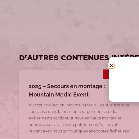
D'AUTRES CONTENUES INTÉR
INTERVIEW
2025 – Secours en montage :
Mountain Medic Event
Au cœur de l’action, Mountain Medic Event, entreprise
spécialisé dans la prise en charge médicale des
événements outdoor, surtout en haute montagne,
nous dresse sa vision du peloton des Trailers et
revient avec nous sur quelques anecdotes fâcheuses.