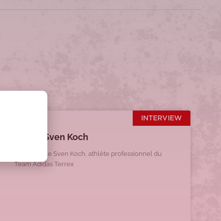
INTERVIEW
2024 – Sven Koch
Interview de Sven Koch, athlète professionnel du
Team Adidas Terrex