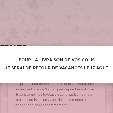
ESSANTS
POUR LA LIVRAISON DE VOS COLIS
INTERVIEW
JE SERAI DE RETOUR DE VACANCES LE 17 AOÛT
2025 – A la rencontre de Nutri-Bay
Nutri-Bay est un site internet spécialisé dans la vente
de produit nutritionnel pour les efforts d’endurance.
Revendant plus de 60 marques depuis bientôt 10 as,
ils sont témoin de l’évolution de la nutrition dans le
Trail puisqu’ils ont un visuel du porte-monnaie des
gens et non pas des commérages !