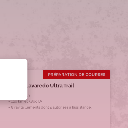
PRÉPARATION DE COURSES
2024 – Lavaredo Ultra Trail
Départ à 23h
– 120 km et 5800 D+
– 8 ravitaillements dont 4 autorisés à l’assistance.