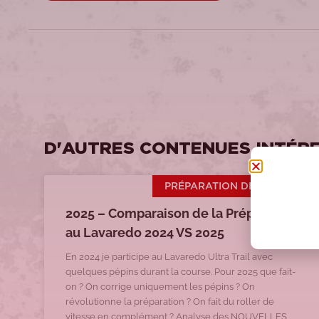
D'AUTRES CONTENUES INTÉR
PRÉPARATION DE COURSES
2025 – Comparaison de la Préparation
au Lavaredo 2024 VS 2025
En 2024 je participe au Lavaredo Ultra Trail avec
quelques pépins durant la course. Pour 2025 que fait-
on ? On corrige uniquement les pépins ? On
révolutionne la préparation ? On fait du roller de
vitesse en complément ? Analyse des NOUVELLES