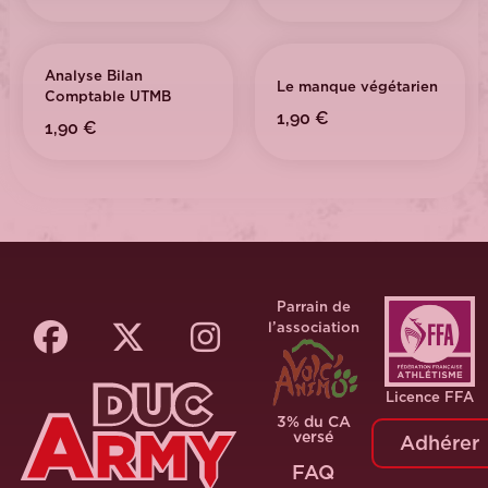
Analyse Bilan
Le manque végétarien
Comptable UTMB
1,90
€
1,90
€
Parrain de
l’association
Licence FFA
3% du CA
versé
Adhérer
FAQ