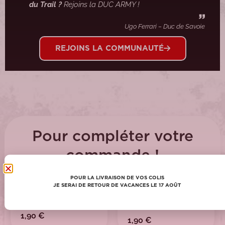
du Trail ?
Rejoins la DUC ARMY !
Ugo Ferrari – Duc de Savoie
REJOINS LA COMMUNAUTÉ
Pour compléter votre
commande !
POUR LA LIVRAISON DE VOS COLIS
JE SERAI DE RETOUR DE VACANCES LE 17 AOÛT
Protocole
2025 - Les cycles
d'acclimatation à la
Kettlebell pré objectif.
chaleure
1,90
€
1,90
€