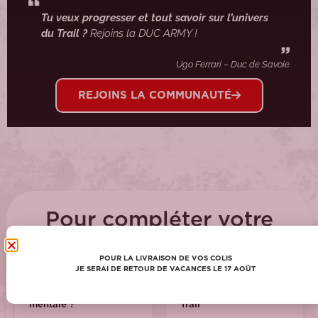
Tu veux progresser et tout savoir sur l’univers
du Trail ?
Rejoins la DUC ARMY !
Ugo Ferrari – Duc de Savoie
REJOINS LA COMMUNAUTÉ
Pour compléter votre
commande !
POUR LA LIVRAISON DE VOS COLIS
JE SERAI DE RETOUR DE VACANCES LE 17 AOÛT
Qu'est-ce que la charge
Définition des Teams
mentale ?
Trail