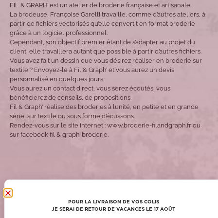
FIL & GRAPH’ est un atelier de broderie française et artisanale.
La brodeuse, Françoise Garelli travaille, comme d’autres ateliers, à
partir de fichiers vectorisés qu’elle convertit en format broderie
grâce à un logiciel professionnel.
Cependant, son objectif premier étant de s’adapter au projet du
client, elle travaillera autant que possible à partir d’autres fichiers.
Vous avez fait un dessin que vous désirez réaliser en broderie sur
textile ? Envoyez-le à Fil & Graph’ et vous aurez un devis
personnalisé en quelques jours.
Vous aurez un contact direct, vous serez écoutés, vous
bénéficierez de conseils, de propositions.
Fil & Graph’ réalise des broderies à l’unité, en petite et en grande
série, sur textile ou sous forme d’écussons.
Rendez-vous sur le site internet : www.broderie-filandgraph.fr ou
sur facebook fil & graph’ broderie.
POUR COMPLÉTER VOTRE COMMANDE !
POUR LA LIVRAISON DE VOS COLIS
JE SERAI DE RETOUR DE VACANCES LE 17 AOÛT