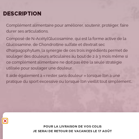
DESCRIPTION
Complément alimentaire pour améliorer, soutenir, protéger, faire
durer ses articulations.
Composé de N-AcétylGlucosamine, qui est la forme active de la
Glucosamine, de Chondroïtine sulfate et d’extrait sec
d’harpagophytum, la synergie de ces trois ingrédients permet de
soulager des douleurs articulaires au bout de 2 à 3 mois même si
ce complément alimentaire ne doit pas être la seule stratégie
utilisée pour soulager une douleur.
Il aide également à « rester sans douleur » lorsque l’on a une
pratique du sport excessive ou lorsque l’on vieillit tout simplement…
POUR COMPLÉTER VOTRE COMMANDE !
POUR LA LIVRAISON DE VOS COLIS
JE SERAI DE RETOUR DE VACANCES LE 17 AOÛT