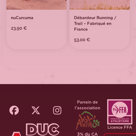
nuCurcuma
Débardeur Running /
Trail – Fabriqué en
23,90
€
France
53,00
€
Parrain de
l’association
Licence FFA
3% du CA