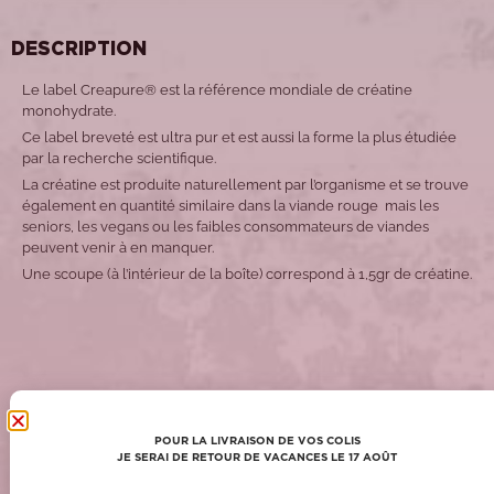
DESCRIPTION
Le label Creapure® est la référence mondiale de créatine
monohydrate.
Ce label breveté est ultra pur et est aussi la forme la plus étudiée
par la recherche scientifique.
La créatine est produite naturellement par l’organisme et se trouve
également en quantité similaire dans la viande rouge mais les
seniors, les vegans ou les faibles consommateurs de viandes
peuvent venir à en manquer.
Une scoupe (à l’intérieur de la boîte) correspond à 1,5gr de créatine.
POUR COMPLÉTER VOTRE COMMANDE !
POUR LA LIVRAISON DE VOS COLIS
JE SERAI DE RETOUR DE VACANCES LE 17 AOÛT